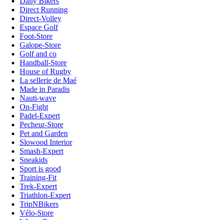
Daily Bikers
Direct Running
Direct-Volley
Espace Golf
Foot-Store
Galope-Store
Golf and co
Handball-Store
House of Rugby
La sellerie de Maé
Made in Paradis
Nauti-wave
On-Fight
Padel-Expert
Pecheur-Store
Pet and Garden
Slowood Interior
Smash-Expert
Sneakids
Sport is good
Training-Fit
Trek-Expert
Triathlon-Expert
TripNBikers
Vélo-Store