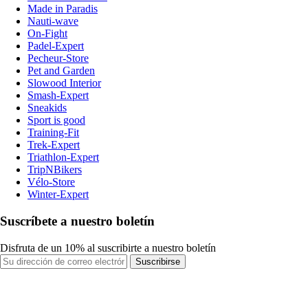
Made in Paradis
Nauti-wave
On-Fight
Padel-Expert
Pecheur-Store
Pet and Garden
Slowood Interior
Smash-Expert
Sneakids
Sport is good
Training-Fit
Trek-Expert
Triathlon-Expert
TripNBikers
Vélo-Store
Winter-Expert
Suscríbete a nuestro boletín
Disfruta de un 10% al suscribirte a nuestro boletín
Suscribirse