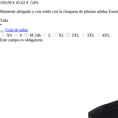
100,00 €
45,62 €
-54%
Mantente abrigado y con estilo con la chaqueta de plumas adidas Essent
Talla
*
Guía de tallas
XS
S
M
24h
L
XL
2XL
3XL
4XL
Este campo es obligatorio