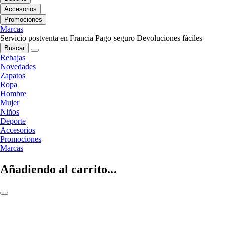
Accesorios
Promociones
Marcas
Servicio postventa en Francia
Pago seguro
Devoluciones fáciles
Buscar
Rebajas
Novedades
Zapatos
Ropa
Hombre
Mujer
Niños
Deporte
Accesorios
Promociones
Marcas
Añadiendo al carrito...