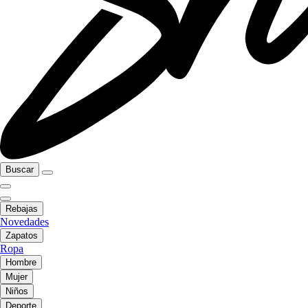
Buscar
Rebajas
Novedades
Zapatos
Ropa
Hombre
Mujer
Niños
Deporte