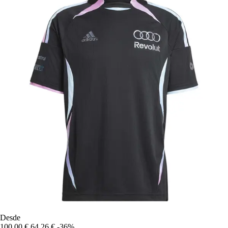
Desde
100,00 €
64,26 €
-36%