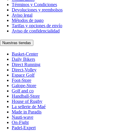
Términos y Condiciones
Devoluciones y reembolsos
Aviso legal
Métodos de pago
Tarifas y opciones de envío
Aviso de confidencialidad
Nuestras tiendas
Basket-Center
Daily Bikers
Direct Running
Direct-Volley
Espace Golf
Foot-Store
Galope-Store
Golf and co
Handball-Store
House of Rugby
La sellerie de Maé
Made in Paradis
Nauti-wave
On-Fight
Padel-Expert