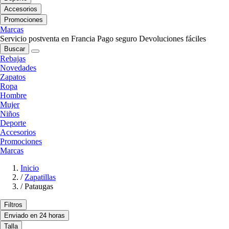
Accesorios
Promociones
Marcas
Servicio postventa en Francia
Pago seguro
Devoluciones fáciles
Buscar
Rebajas
Novedades
Zapatos
Ropa
Hombre
Mujer
Niños
Deporte
Accesorios
Promociones
Marcas
Inicio
/
Zapatillas
/
Pataugas
Filtros
Enviado en 24 horas
Talla