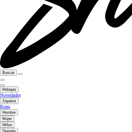
Buscar
Rebajas
Novedades
Zapatos
Ropa
Hombre
Mujer
Niños
Deporte