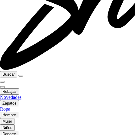
Buscar
Rebajas
Novedades
Zapatos
Ropa
Hombre
Mujer
Niños
Deporte