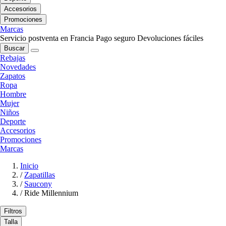
Accesorios
Promociones
Marcas
Servicio postventa en Francia
Pago seguro
Devoluciones fáciles
Buscar
Rebajas
Novedades
Zapatos
Ropa
Hombre
Mujer
Niños
Deporte
Accesorios
Promociones
Marcas
Inicio
/
Zapatillas
/
Saucony
/
Ride Millennium
Filtros
Talla