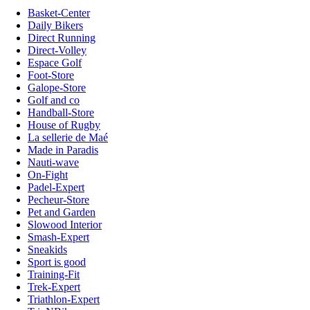
Basket-Center
Daily Bikers
Direct Running
Direct-Volley
Espace Golf
Foot-Store
Galope-Store
Golf and co
Handball-Store
House of Rugby
La sellerie de Maé
Made in Paradis
Nauti-wave
On-Fight
Padel-Expert
Pecheur-Store
Pet and Garden
Slowood Interior
Smash-Expert
Sneakids
Sport is good
Training-Fit
Trek-Expert
Triathlon-Expert