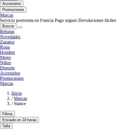
Accesorios
Promociones
Marcas
Servicio postventa en Francia
Pago seguro
Devoluciones fáciles
Buscar
Rebajas
Novedades
Zapatos
Ropa
Hombre
Mujer
Niños
Deporte
Accesorios
Promociones
Marcas
Inicio
/
Marcas
/
Stance
Filtros
Enviado en 24 horas
Talla