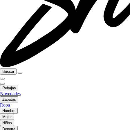
Buscar
Rebajas
Novedades
Zapatos
Ropa
Hombre
Mujer
Niños
Deporte