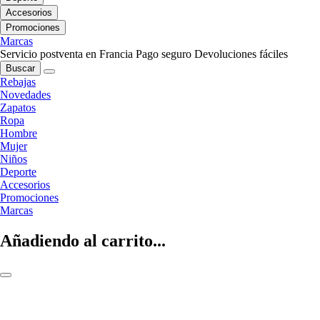
Accesorios
Promociones
Marcas
Servicio postventa en Francia
Pago seguro
Devoluciones fáciles
Buscar
Rebajas
Novedades
Zapatos
Ropa
Hombre
Mujer
Niños
Deporte
Accesorios
Promociones
Marcas
Añadiendo al carrito...