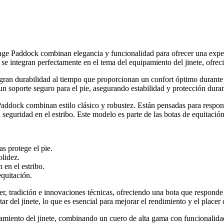
age Paddock combinan elegancia y funcionalidad para ofrecer una experie
 se integran perfectamente en el tema del equipamiento del jinete, ofrec
a gran durabilidad al tiempo que proporcionan un confort óptimo durante
 un soporte seguro para el pie, asegurando estabilidad y protección dura
addock combinan estilo clásico y robustez. Están pensadas para responde
a seguridad en el estribo. Este modelo es parte de las botas de equitació
as protege el pie.
olidez.
 en el estribo.
equitación.
, tradición e innovaciones técnicas, ofreciendo una bota que responde a
r del jinete, lo que es esencial para mejorar el rendimiento y el placer
amiento del jinete, combinando un cuero de alta gama con funcionalidad