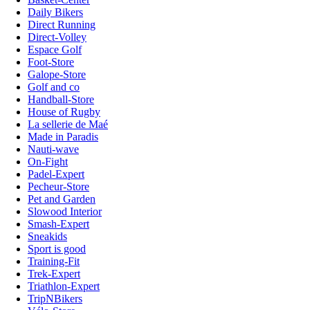
Daily Bikers
Direct Running
Direct-Volley
Espace Golf
Foot-Store
Galope-Store
Golf and co
Handball-Store
House of Rugby
La sellerie de Maé
Made in Paradis
Nauti-wave
On-Fight
Padel-Expert
Pecheur-Store
Pet and Garden
Slowood Interior
Smash-Expert
Sneakids
Sport is good
Training-Fit
Trek-Expert
Triathlon-Expert
TripNBikers