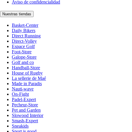
Aviso de confidencialidad
Nuestras tiendas
Basket-Center
Daily Bikers
Direct Running
Direct-Volley
Espace Golf
Foot-Store
Galope-Store
Golf and co
Handball-Store
House of Rugby
La sellerie de Maé
Made in Paradis
Nauti-wave
On-Fight
Padel-Expert
Pecheur-Store
Pet and Garden
Slowood Interior
Smash-Expert
Sneakids
Sport is good