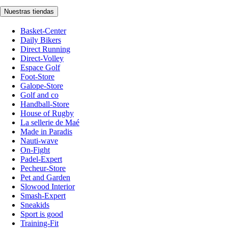
Nuestras tiendas
Basket-Center
Daily Bikers
Direct Running
Direct-Volley
Espace Golf
Foot-Store
Galope-Store
Golf and co
Handball-Store
House of Rugby
La sellerie de Maé
Made in Paradis
Nauti-wave
On-Fight
Padel-Expert
Pecheur-Store
Pet and Garden
Slowood Interior
Smash-Expert
Sneakids
Sport is good
Training-Fit