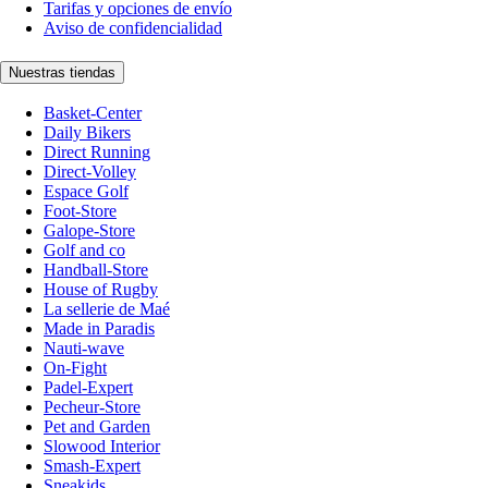
Tarifas y opciones de envío
Aviso de confidencialidad
Nuestras tiendas
Basket-Center
Daily Bikers
Direct Running
Direct-Volley
Espace Golf
Foot-Store
Galope-Store
Golf and co
Handball-Store
House of Rugby
La sellerie de Maé
Made in Paradis
Nauti-wave
On-Fight
Padel-Expert
Pecheur-Store
Pet and Garden
Slowood Interior
Smash-Expert
Sneakids