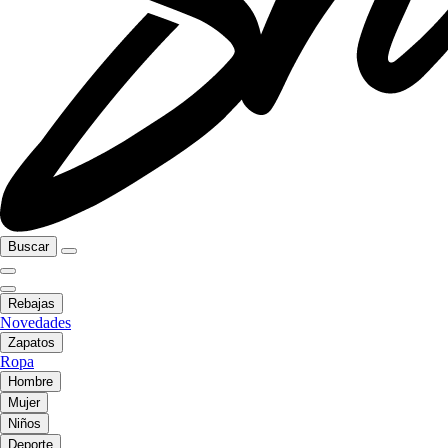
Buscar
Rebajas
Novedades
Zapatos
Ropa
Hombre
Mujer
Niños
Deporte