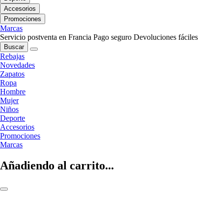
Accesorios
Promociones
Marcas
Servicio postventa en Francia
Pago seguro
Devoluciones fáciles
Buscar
Rebajas
Novedades
Zapatos
Ropa
Hombre
Mujer
Niños
Deporte
Accesorios
Promociones
Marcas
Añadiendo al carrito...