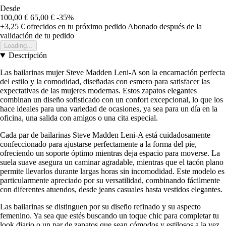
Desde
100,00 €
65,00 €
-35%
+3,25 €
ofrecidos en tu próximo pedido
Abonado después de la
validación de tu pedido
Loading...
Descripción
Las bailarinas mujer Steve Madden Leni-A son la encarnación perfecta
del estilo y la comodidad, diseñadas con esmero para satisfacer las
expectativas de las mujeres modernas. Estos zapatos elegantes
combinan un diseño sofisticado con un confort excepcional, lo que los
hace ideales para una variedad de ocasiones, ya sea para un día en la
oficina, una salida con amigos o una cita especial.
Cada par de bailarinas Steve Madden Leni-A está cuidadosamente
confeccionado para ajustarse perfectamente a la forma del pie,
ofreciendo un soporte óptimo mientras deja espacio para moverse. La
suela suave asegura un caminar agradable, mientras que el tacón plano
permite llevarlos durante largas horas sin incomodidad. Este modelo es
particularmente apreciado por su versatilidad, combinando fácilmente
con diferentes atuendos, desde jeans casuales hasta vestidos elegantes.
Las bailarinas se distinguen por su diseño refinado y su aspecto
femenino. Ya sea que estés buscando un toque chic para completar tu
look diario o un par de zapatos que sean cómodos y estilosos a la vez,