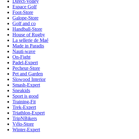
Direct-Volley
Espace Golf
Foot-Store
Galope-Store
Golf and co
Handball-Store
House of Rugby
La sellerie de Maé
Made in Paradis
Nauti-wave
On-Fight
Padel-Expert
Pecheur-Store
Pet and Garden
Slowood Interior
Smash-Expert
Sneakids
Sport is good
Training-Fit
Trek-Expert
Triathlon-Expert
TripNBikers
Vélo-Store
Winter-Expert