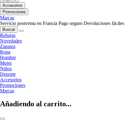
Accesorios
Promociones
Marcas
Servicio postventa en Francia
Pago seguro
Devoluciones fáciles
Buscar
Rebajas
Novedades
Zapatos
Ropa
Hombre
Mujer
Niños
Deporte
Accesorios
Promociones
Marcas
Añadiendo al carrito...