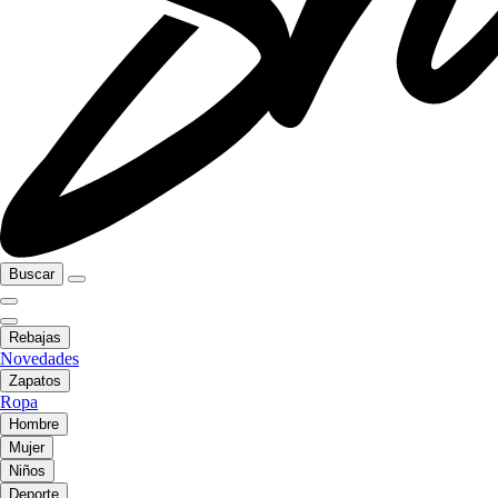
Buscar
Rebajas
Novedades
Zapatos
Ropa
Hombre
Mujer
Niños
Deporte