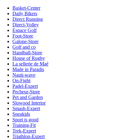
Basket-Center
Daily Bikers
Direct Running
Direct-Volley
Espace Golf
Foot-Store
Galope-Store
Golf and co
Handball-Store
House of Rugby
La sellerie de Maé
Made in Paradis
Nauti-wave
On-Fight
Padel-Expert
Pecheur-Store
Pet and Garden
Slowood Interior
Smash-Expert
Sneakids
Sport is good
Training-Fit
Trek-Expert
Triathlon-Expert