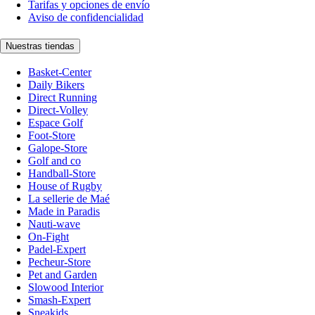
Tarifas y opciones de envío
Aviso de confidencialidad
Nuestras tiendas
Basket-Center
Daily Bikers
Direct Running
Direct-Volley
Espace Golf
Foot-Store
Galope-Store
Golf and co
Handball-Store
House of Rugby
La sellerie de Maé
Made in Paradis
Nauti-wave
On-Fight
Padel-Expert
Pecheur-Store
Pet and Garden
Slowood Interior
Smash-Expert
Sneakids