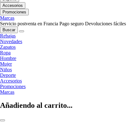
Accesorios
Promociones
Marcas
Servicio postventa en Francia
Pago seguro
Devoluciones fáciles
Buscar
Rebajas
Novedades
Zapatos
Ropa
Hombre
Mujer
Niños
Deporte
Accesorios
Promociones
Marcas
Añadiendo al carrito...