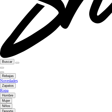
Buscar
Rebajas
Novedades
Zapatos
Ropa
Hombre
Mujer
Niños
Deporte