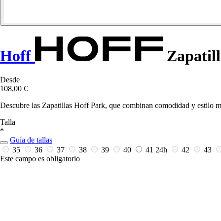
Hoff
Zapatill
Desde
108,00 €
Descubre las Zapatillas Hoff Park, que combinan comodidad y estilo mod
Talla
*
Guía de tallas
35
36
37
38
39
40
41
24h
42
43
Este campo es obligatorio