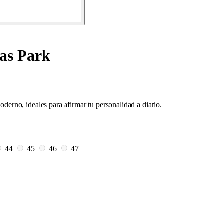
as Park
erno, ideales para afirmar tu personalidad a diario.
44
45
46
47