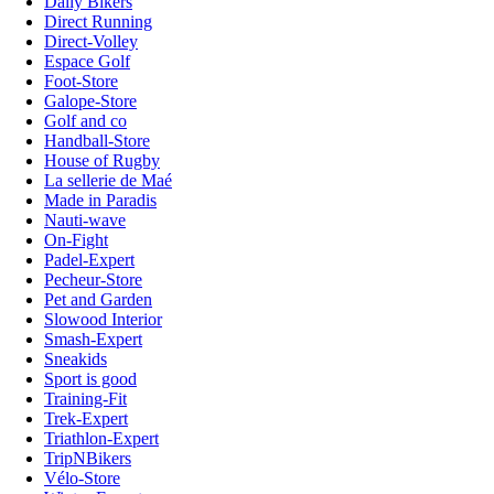
Daily Bikers
Direct Running
Direct-Volley
Espace Golf
Foot-Store
Galope-Store
Golf and co
Handball-Store
House of Rugby
La sellerie de Maé
Made in Paradis
Nauti-wave
On-Fight
Padel-Expert
Pecheur-Store
Pet and Garden
Slowood Interior
Smash-Expert
Sneakids
Sport is good
Training-Fit
Trek-Expert
Triathlon-Expert
TripNBikers
Vélo-Store