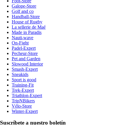
Foot-Store
Galope-Store
Golf and co
Handball-Store
House of Rugby
La sellerie de Maé
Made in Paradis
Nauti-wave
On-Fight
Padel-Expert
Pecheur-Store
Pet and Garden
Slowood Interior
Smash-Expert
Sneakids
Sport is good
Training-Fit
Trek-Expert
Triathlon-Expert
TripNBikers
Vélo-Store
Winter-Expert
Suscríbete a nuestro boletín