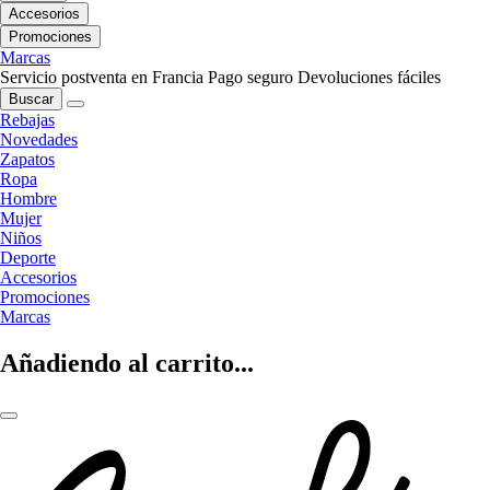
Accesorios
Promociones
Marcas
Servicio postventa en Francia
Pago seguro
Devoluciones fáciles
Buscar
Rebajas
Novedades
Zapatos
Ropa
Hombre
Mujer
Niños
Deporte
Accesorios
Promociones
Marcas
Añadiendo al carrito...