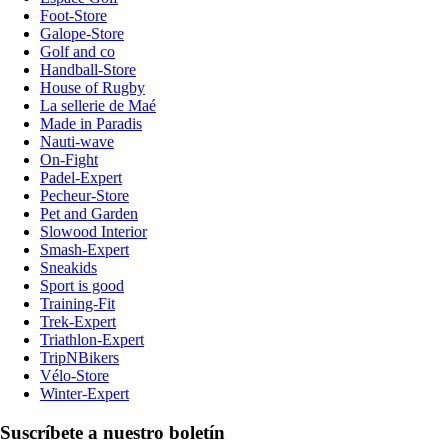
Foot-Store
Galope-Store
Golf and co
Handball-Store
House of Rugby
La sellerie de Maé
Made in Paradis
Nauti-wave
On-Fight
Padel-Expert
Pecheur-Store
Pet and Garden
Slowood Interior
Smash-Expert
Sneakids
Sport is good
Training-Fit
Trek-Expert
Triathlon-Expert
TripNBikers
Vélo-Store
Winter-Expert
Suscríbete a nuestro boletín