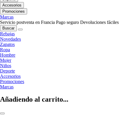
Accesorios
Promociones
Marcas
Servicio postventa en Francia
Pago seguro
Devoluciones fáciles
Buscar
Rebajas
Novedades
Zapatos
Ropa
Hombre
Mujer
Niños
Deporte
Accesorios
Promociones
Marcas
Añadiendo al carrito...