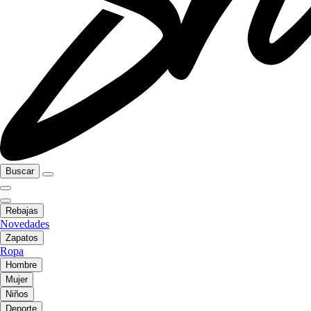
Buscar
Rebajas
Novedades
Zapatos
Ropa
Hombre
Mujer
Niños
Deporte