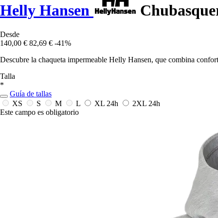
Helly Hansen
Chubasquer
Desde
140,00 €
82,69 €
-41%
Descubre la chaqueta impermeable Helly Hansen, que combina confort y f
Talla
*
Guía de tallas
XS
S
M
L
XL
24h
2XL
24h
Este campo es obligatorio