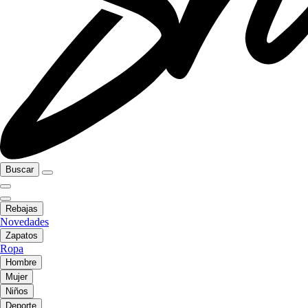
Buscar
Rebajas
Novedades
Zapatos
Ropa
Hombre
Mujer
Niños
Deporte