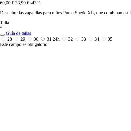
60,00 €
33,99 €
-43%
Descubre las zapatillas para niños Puma Suede XL, que combinan estil
Talla
*
Guía de tallas
28
29
30
31
24h
32
33
34
35
Este campo es obligatorio