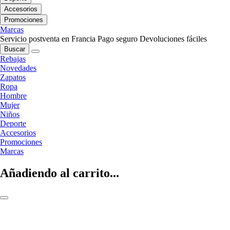
Accesorios
Promociones
Marcas
Servicio postventa en Francia
Pago seguro
Devoluciones fáciles
Buscar
Rebajas
Novedades
Zapatos
Ropa
Hombre
Mujer
Niños
Deporte
Accesorios
Promociones
Marcas
Añadiendo al carrito...