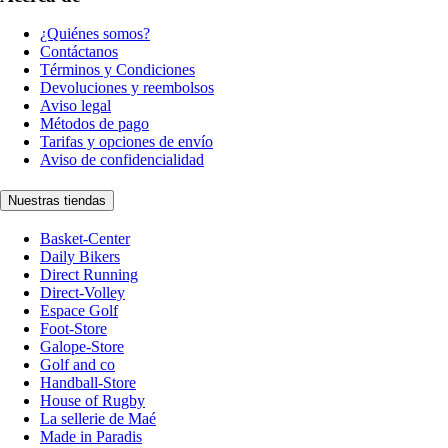
¿Quiénes somos?
Contáctanos
Términos y Condiciones
Devoluciones y reembolsos
Aviso legal
Métodos de pago
Tarifas y opciones de envío
Aviso de confidencialidad
Nuestras tiendas
Basket-Center
Daily Bikers
Direct Running
Direct-Volley
Espace Golf
Foot-Store
Galope-Store
Golf and co
Handball-Store
House of Rugby
La sellerie de Maé
Made in Paradis