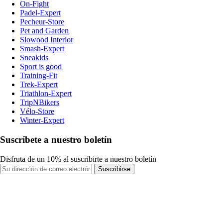
On-Fight
Padel-Expert
Pecheur-Store
Pet and Garden
Slowood Interior
Smash-Expert
Sneakids
Sport is good
Training-Fit
Trek-Expert
Triathlon-Expert
TripNBikers
Vélo-Store
Winter-Expert
Suscríbete a nuestro boletín
Disfruta de un 10% al suscribirte a nuestro boletín
Suscribirse