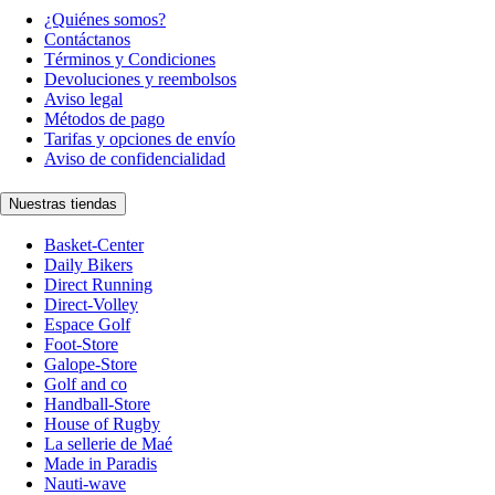
¿Quiénes somos?
Contáctanos
Términos y Condiciones
Devoluciones y reembolsos
Aviso legal
Métodos de pago
Tarifas y opciones de envío
Aviso de confidencialidad
Nuestras tiendas
Basket-Center
Daily Bikers
Direct Running
Direct-Volley
Espace Golf
Foot-Store
Galope-Store
Golf and co
Handball-Store
House of Rugby
La sellerie de Maé
Made in Paradis
Nauti-wave