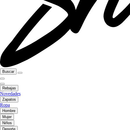
Buscar
Rebajas
Novedades
Zapatos
Ropa
Hombre
Mujer
Niños
Deporte