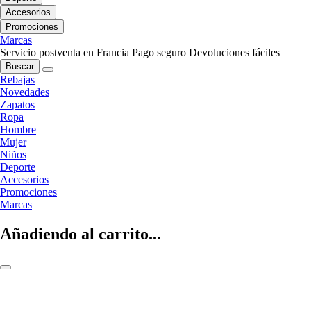
Accesorios
Promociones
Marcas
Servicio postventa en Francia
Pago seguro
Devoluciones fáciles
Buscar
Rebajas
Novedades
Zapatos
Ropa
Hombre
Mujer
Niños
Deporte
Accesorios
Promociones
Marcas
Añadiendo al carrito...