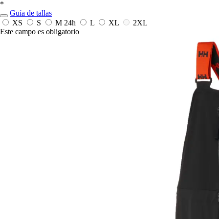
*
Guía de tallas
XS
S
M
24h
L
XL
2XL
Este campo es obligatorio