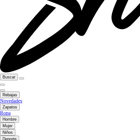
Buscar
Rebajas
Novedades
Zapatos
Ropa
Hombre
Mujer
Niños
Deporte