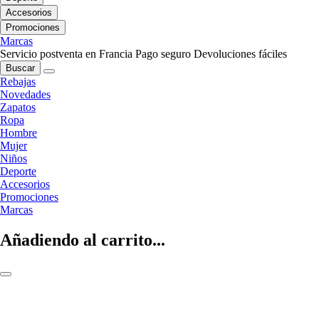
Accesorios
Promociones
Marcas
Servicio postventa en Francia
Pago seguro
Devoluciones fáciles
Buscar
Rebajas
Novedades
Zapatos
Ropa
Hombre
Mujer
Niños
Deporte
Accesorios
Promociones
Marcas
Añadiendo al carrito...