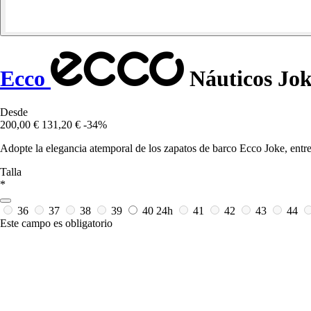
Ecco
Náuticos Jo
Desde
200,00 €
131,20 €
-34%
Adopte la elegancia atemporal de los zapatos de barco Ecco Joke, entr
Talla
*
36
37
38
39
40
24h
41
42
43
44
Este campo es obligatorio