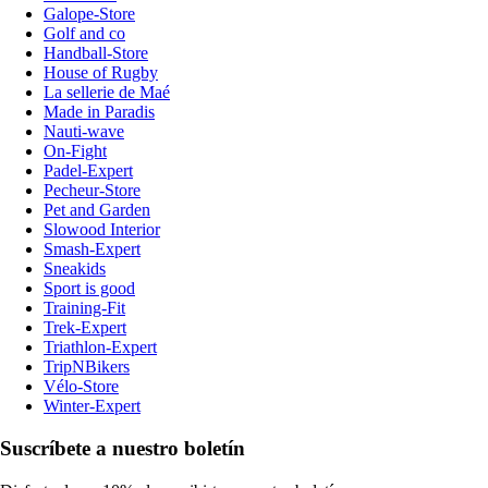
Galope-Store
Golf and co
Handball-Store
House of Rugby
La sellerie de Maé
Made in Paradis
Nauti-wave
On-Fight
Padel-Expert
Pecheur-Store
Pet and Garden
Slowood Interior
Smash-Expert
Sneakids
Sport is good
Training-Fit
Trek-Expert
Triathlon-Expert
TripNBikers
Vélo-Store
Winter-Expert
Suscríbete a nuestro boletín