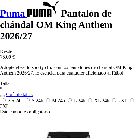
Puma
Pantalón de
chándal OM King Anthem
2026/27
Desde
75,00 €
Adopte el estilo sporty chic con los pantalones de chándal OM King
Anthem 2026/27, lo esencial para cualquier aficionado al fútbol.
Talla
*
Guía de tallas
XS
24h
S
24h
M
24h
L
24h
XL
24h
2XL
3XL
Este campo es obligatorio