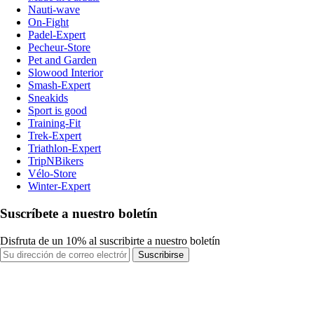
Nauti-wave
On-Fight
Padel-Expert
Pecheur-Store
Pet and Garden
Slowood Interior
Smash-Expert
Sneakids
Sport is good
Training-Fit
Trek-Expert
Triathlon-Expert
TripNBikers
Vélo-Store
Winter-Expert
Suscríbete a nuestro boletín
Disfruta de un 10% al suscribirte a nuestro boletín
Suscribirse