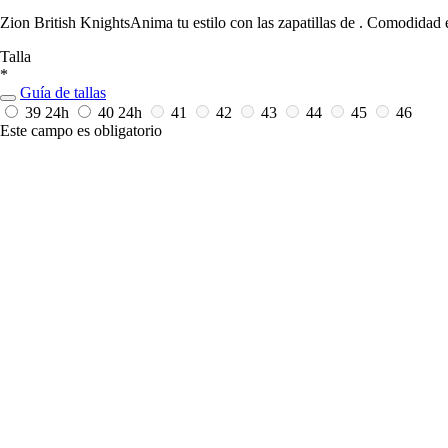
Zion British KnightsAnima tu estilo con las zapatillas de . Comodidad 
Talla
*
Guía de tallas
39
24h
40
24h
41
42
43
44
45
46
Este campo es obligatorio