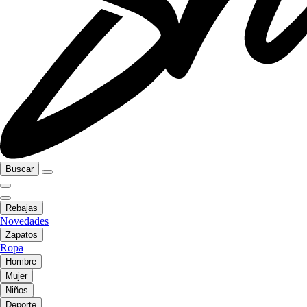
Buscar
Rebajas
Novedades
Zapatos
Ropa
Hombre
Mujer
Niños
Deporte