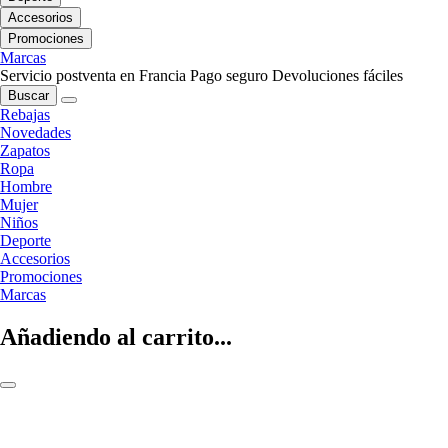
Accesorios
Promociones
Marcas
Servicio postventa en Francia
Pago seguro
Devoluciones fáciles
Buscar
Rebajas
Novedades
Zapatos
Ropa
Hombre
Mujer
Niños
Deporte
Accesorios
Promociones
Marcas
Añadiendo al carrito...