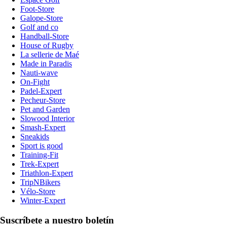
Foot-Store
Galope-Store
Golf and co
Handball-Store
House of Rugby
La sellerie de Maé
Made in Paradis
Nauti-wave
On-Fight
Padel-Expert
Pecheur-Store
Pet and Garden
Slowood Interior
Smash-Expert
Sneakids
Sport is good
Training-Fit
Trek-Expert
Triathlon-Expert
TripNBikers
Vélo-Store
Winter-Expert
Suscríbete a nuestro boletín