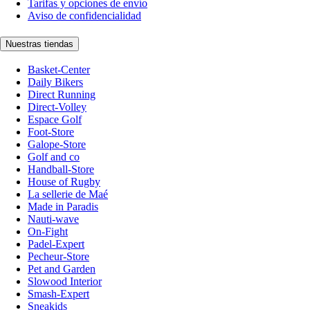
Tarifas y opciones de envío
Aviso de confidencialidad
Nuestras tiendas
Basket-Center
Daily Bikers
Direct Running
Direct-Volley
Espace Golf
Foot-Store
Galope-Store
Golf and co
Handball-Store
House of Rugby
La sellerie de Maé
Made in Paradis
Nauti-wave
On-Fight
Padel-Expert
Pecheur-Store
Pet and Garden
Slowood Interior
Smash-Expert
Sneakids