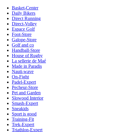
Basket-Center
Daily Bikers
Direct Running
Direct-Volley
Espace Golf
Foot-Store
Galope-Store
Golf and co
Handball-Store
House of Rugby
La sellerie de Maé
Made in Paradis
Nauti-wave
On-Fight
Padel-Expert
Pecheur-Store
Pet and Garden
Slowood Interior
Smash-Expert
Sneakids
Sport is good
Training-Fit
Trek-Expert
Triathlon-Expert