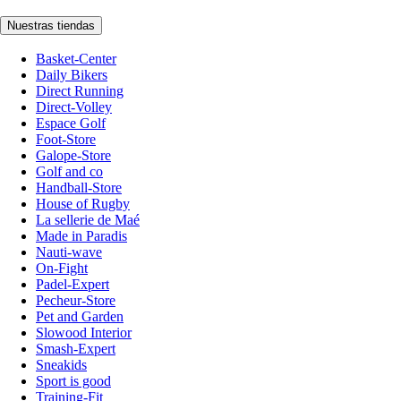
Nuestras tiendas
Basket-Center
Daily Bikers
Direct Running
Direct-Volley
Espace Golf
Foot-Store
Galope-Store
Golf and co
Handball-Store
House of Rugby
La sellerie de Maé
Made in Paradis
Nauti-wave
On-Fight
Padel-Expert
Pecheur-Store
Pet and Garden
Slowood Interior
Smash-Expert
Sneakids
Sport is good
Training-Fit