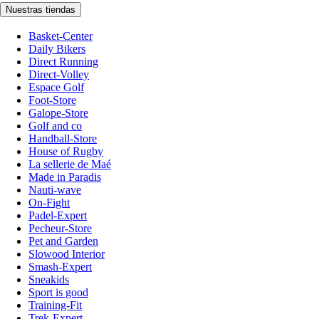
Nuestras tiendas
Basket-Center
Daily Bikers
Direct Running
Direct-Volley
Espace Golf
Foot-Store
Galope-Store
Golf and co
Handball-Store
House of Rugby
La sellerie de Maé
Made in Paradis
Nauti-wave
On-Fight
Padel-Expert
Pecheur-Store
Pet and Garden
Slowood Interior
Smash-Expert
Sneakids
Sport is good
Training-Fit
Trek-Expert