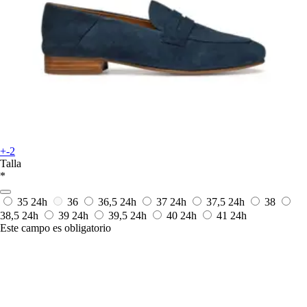
+-2
Talla
*
35
24h
36
36,5
24h
37
24h
37,5
24h
38
38,5
24h
39
24h
39,5
24h
40
24h
41
24h
Este campo es obligatorio