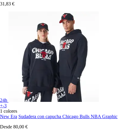
31,83 €
24h
+-3
1 colores
New Era
Sudadera con capucha Chicago Bulls NBA Graphic
Desde
80,00 €