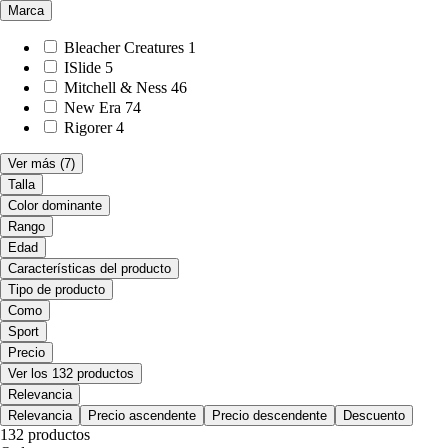
Marca
Bleacher Creatures
1
ISlide
5
Mitchell & Ness
46
New Era
74
Rigorer
4
Ver más
(7)
Talla
Color dominante
Rango
Edad
Características del producto
Tipo de producto
Como
Sport
Precio
Ver los 132 productos
Relevancia
Relevancia
Precio ascendente
Precio descendente
Descuento
132 productos