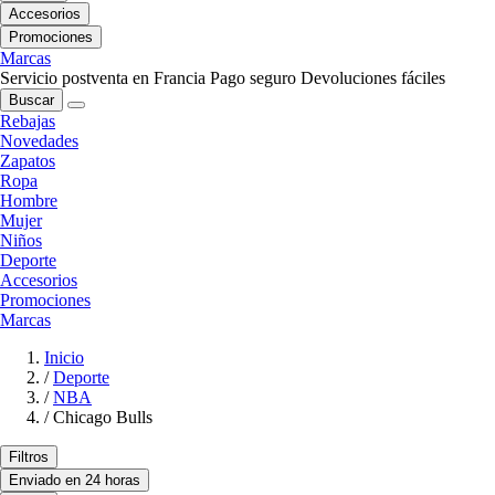
Accesorios
Promociones
Marcas
Servicio postventa en Francia
Pago seguro
Devoluciones fáciles
Buscar
Rebajas
Novedades
Zapatos
Ropa
Hombre
Mujer
Niños
Deporte
Accesorios
Promociones
Marcas
Inicio
/
Deporte
/
NBA
/
Chicago Bulls
Filtros
Enviado en 24 horas