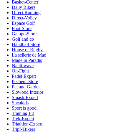
Basket-Center
Daily Bikers
Direct Running
Direct-Volley
Espace Golf
Foot-Store
Galope-Store
Golf and co
Handball-Store
House of Rugby
La sellerie de Maé
Made in Paradis
Nauti-wave
On-Fight
Padel-Expert
Pecheur-Store
Pet and Garden
Slowood Interior
Smash-Expert
Sneakids
Sport is good
Training-Fit
Trek-Expert
Triathlon-Expert
TripNBikers