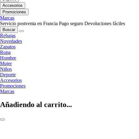
Accesorios
Promociones
Marcas
Servicio postventa en Francia
Pago seguro
Devoluciones fáciles
Buscar
Rebajas
Novedades
Zapatos
Ropa
Hombre
Mujer
Niños
Deporte
Accesorios
Promociones
Marcas
Añadiendo al carrito...