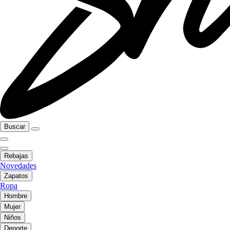
Buscar
Rebajas
Novedades
Zapatos
Ropa
Hombre
Mujer
Niños
Deporte