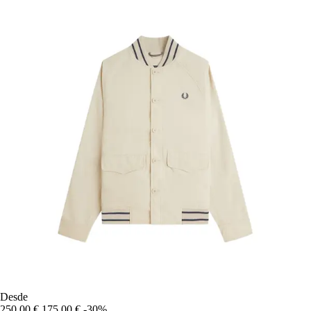
Desde
250,00 €
175,00 €
-30%