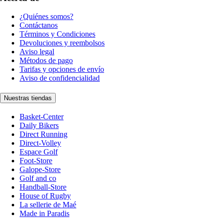
¿Quiénes somos?
Contáctanos
Términos y Condiciones
Devoluciones y reembolsos
Aviso legal
Métodos de pago
Tarifas y opciones de envío
Aviso de confidencialidad
Nuestras tiendas
Basket-Center
Daily Bikers
Direct Running
Direct-Volley
Espace Golf
Foot-Store
Galope-Store
Golf and co
Handball-Store
House of Rugby
La sellerie de Maé
Made in Paradis