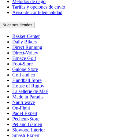
Métodos de pago
Tarifas y opciones de envío
Aviso de confidencialidad
Nuestras tiendas
Basket-Center
Daily Bikers
Direct Running
Direct-Volley
Espace Golf
Foot-Store
Galope-Store
Golf and co
Handball-Store
House of Rugby
La sellerie de Maé
Made in Paradis
Nauti-wave
On-Fight
Padel-Expert
Pecheur-Store
Pet and Garden
Slowood Interior
Smash-Expert