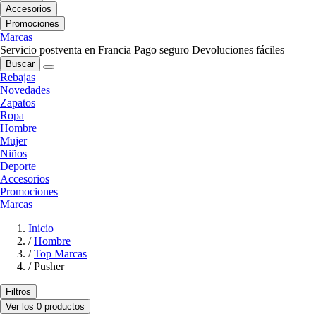
Accesorios
Promociones
Marcas
Servicio postventa en Francia
Pago seguro
Devoluciones fáciles
Buscar
Rebajas
Novedades
Zapatos
Ropa
Hombre
Mujer
Niños
Deporte
Accesorios
Promociones
Marcas
Inicio
/
Hombre
/
Top Marcas
/
Pusher
Filtros
Ver los 0 productos