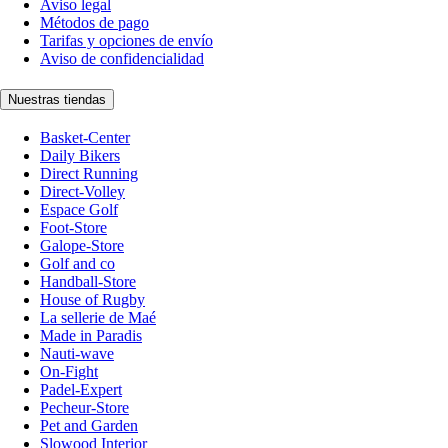
Aviso legal
Métodos de pago
Tarifas y opciones de envío
Aviso de confidencialidad
Nuestras tiendas
Basket-Center
Daily Bikers
Direct Running
Direct-Volley
Espace Golf
Foot-Store
Galope-Store
Golf and co
Handball-Store
House of Rugby
La sellerie de Maé
Made in Paradis
Nauti-wave
On-Fight
Padel-Expert
Pecheur-Store
Pet and Garden
Slowood Interior