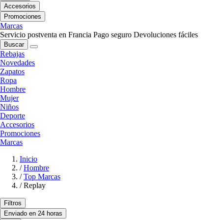
Accesorios
Promociones
Marcas
Servicio postventa en Francia
Pago seguro
Devoluciones fáciles
Buscar
Rebajas
Novedades
Zapatos
Ropa
Hombre
Mujer
Niños
Deporte
Accesorios
Promociones
Marcas
Inicio
/
Hombre
/
Top Marcas
/
Replay
Filtros
Enviado en 24 horas