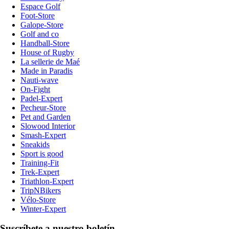
Espace Golf
Foot-Store
Galope-Store
Golf and co
Handball-Store
House of Rugby
La sellerie de Maé
Made in Paradis
Nauti-wave
On-Fight
Padel-Expert
Pecheur-Store
Pet and Garden
Slowood Interior
Smash-Expert
Sneakids
Sport is good
Training-Fit
Trek-Expert
Triathlon-Expert
TripNBikers
Vélo-Store
Winter-Expert
Suscríbete a nuestro boletín