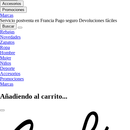
Accesorios
Promociones
Marcas
Servicio postventa en Francia
Pago seguro
Devoluciones fáciles
Buscar
Rebajas
Novedades
Zapatos
Ropa
Hombre
Mujer
Niños
Deporte
Accesorios
Promociones
Marcas
Añadiendo al carrito...