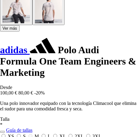
Ver más
adidas
Polo Audi
Formula One Team Engineers &
Marketing
Desde
100,00 €
80,00 €
-20%
Una polo innovador equipado con la tecnología Climacool que elimina
el sudor para una comodidad fresca y seca.
Talla
*
Guía de tallas
XS
S
M
L
XL
2XL
3XL