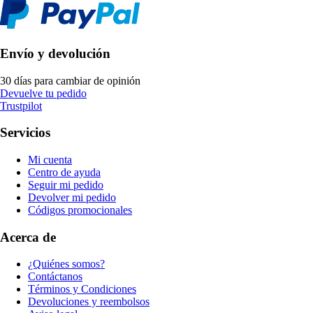
Envío y devolución
30 días para cambiar de opinión
Devuelve tu pedido
Trustpilot
Servicios
Mi cuenta
Centro de ayuda
Seguir mi pedido
Devolver mi pedido
Códigos promocionales
Acerca de
¿Quiénes somos?
Contáctanos
Términos y Condiciones
Devoluciones y reembolsos