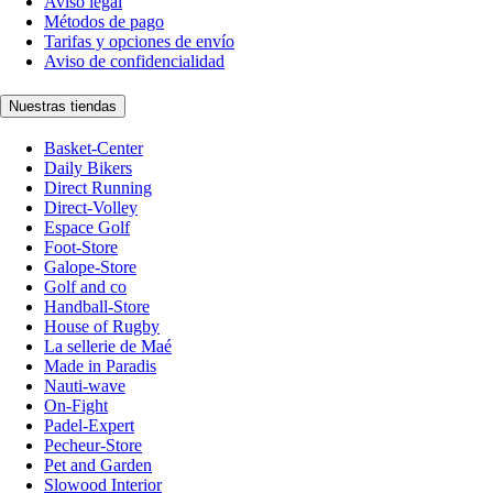
Aviso legal
Métodos de pago
Tarifas y opciones de envío
Aviso de confidencialidad
Nuestras tiendas
Basket-Center
Daily Bikers
Direct Running
Direct-Volley
Espace Golf
Foot-Store
Galope-Store
Golf and co
Handball-Store
House of Rugby
La sellerie de Maé
Made in Paradis
Nauti-wave
On-Fight
Padel-Expert
Pecheur-Store
Pet and Garden
Slowood Interior