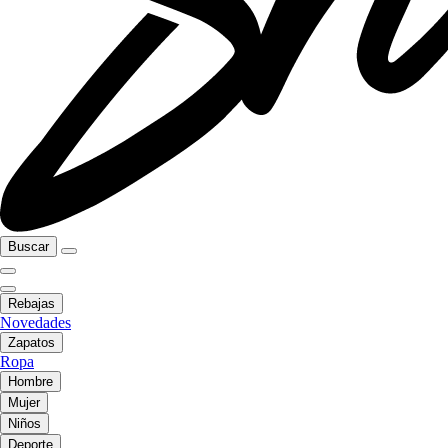
Buscar
Rebajas
Novedades
Zapatos
Ropa
Hombre
Mujer
Niños
Deporte