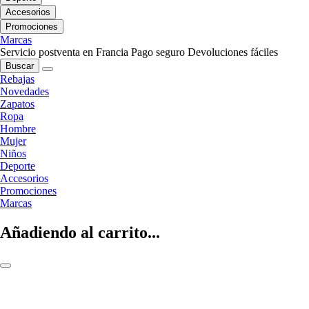
Accesorios
Promociones
Marcas
Servicio postventa en Francia
Pago seguro
Devoluciones fáciles
Buscar
Rebajas
Novedades
Zapatos
Ropa
Hombre
Mujer
Niños
Deporte
Accesorios
Promociones
Marcas
Añadiendo al carrito...