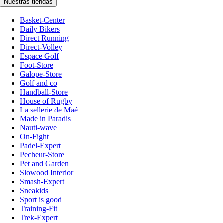
Nuestras tiendas
Basket-Center
Daily Bikers
Direct Running
Direct-Volley
Espace Golf
Foot-Store
Galope-Store
Golf and co
Handball-Store
House of Rugby
La sellerie de Maé
Made in Paradis
Nauti-wave
On-Fight
Padel-Expert
Pecheur-Store
Pet and Garden
Slowood Interior
Smash-Expert
Sneakids
Sport is good
Training-Fit
Trek-Expert