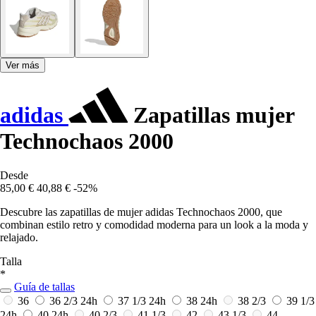
Ver más
adidas
Zapatillas mujer
Technochaos 2000
Desde
85,00 €
40,88 €
-52%
Descubre las zapatillas de mujer adidas Technochaos 2000, que
combinan estilo retro y comodidad moderna para un look a la moda y
relajado.
Talla
*
Guía de tallas
36
36 2/3
24h
37 1/3
24h
38
24h
38 2/3
39 1/3
24h
40
24h
40 2/3
41 1/3
42
43 1/3
44