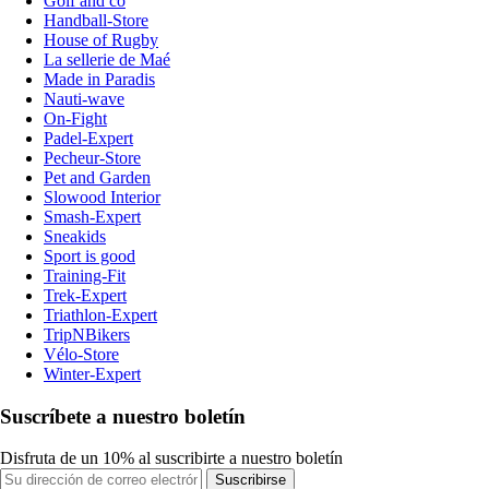
Golf and co
Handball-Store
House of Rugby
La sellerie de Maé
Made in Paradis
Nauti-wave
On-Fight
Padel-Expert
Pecheur-Store
Pet and Garden
Slowood Interior
Smash-Expert
Sneakids
Sport is good
Training-Fit
Trek-Expert
Triathlon-Expert
TripNBikers
Vélo-Store
Winter-Expert
Suscríbete a nuestro boletín
Disfruta de un 10% al suscribirte a nuestro boletín
Suscribirse