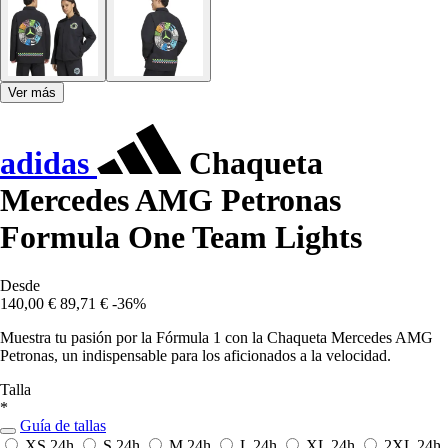
Ver más
adidas
Chaqueta
Mercedes AMG Petronas
Formula One Team Lights
Desde
140,00 €
89,71 €
-36%
Muestra tu pasión por la Fórmula 1 con la Chaqueta Mercedes AMG
Petronas, un indispensable para los aficionados a la velocidad.
Talla
*
Guía de tallas
XS
24h
S
24h
M
24h
L
24h
XL
24h
2XL
24h