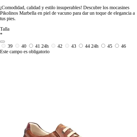
¡Comodidad, calidad y estilo insuperables! Descubre los mocasines
Pikolinos Marbella en piel de vacuno para dar un toque de elegancia a
tus pies.
Talla
*
39
40
41
24h
42
43
44
24h
45
46
Este campo es obligatorio