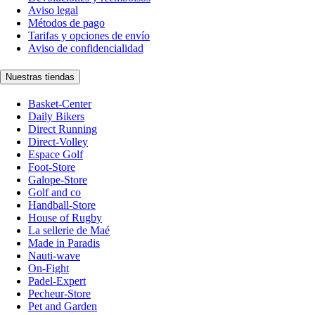
Aviso legal
Métodos de pago
Tarifas y opciones de envío
Aviso de confidencialidad
Nuestras tiendas
Basket-Center
Daily Bikers
Direct Running
Direct-Volley
Espace Golf
Foot-Store
Galope-Store
Golf and co
Handball-Store
House of Rugby
La sellerie de Maé
Made in Paradis
Nauti-wave
On-Fight
Padel-Expert
Pecheur-Store
Pet and Garden