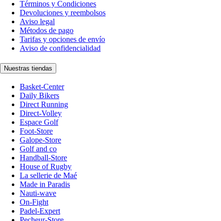
Términos y Condiciones
Devoluciones y reembolsos
Aviso legal
Métodos de pago
Tarifas y opciones de envío
Aviso de confidencialidad
Nuestras tiendas
Basket-Center
Daily Bikers
Direct Running
Direct-Volley
Espace Golf
Foot-Store
Galope-Store
Golf and co
Handball-Store
House of Rugby
La sellerie de Maé
Made in Paradis
Nauti-wave
On-Fight
Padel-Expert
Pecheur-Store